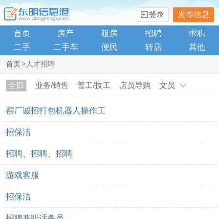
登录
发布信息
首页
房产
租房
招聘
求职
二手
二手车
便民
转店
其他
首页
>人才招聘
全部
业务/销售
普工/技工
店员导购
文员
窑厂诚招打包机器人操作工
招保洁
招聘、招聘、招聘
游戏客服
招保洁
招聘兼职话务员